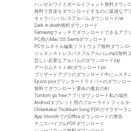
ハンゼルワイドボールドフォント無料ダウン
無料で音楽をダウンロードするのに最適なア
キャラバンパレスアルバムダウンロードrar
Dark in death無料ダウンロード
Samaungウォッチでダウンロードできるア
PC用のMac OS Sierraダウンロード
PCサムネイル編集ソフトウェア無料ダウンロ
ジェネシストレスパスフルアルバムmp3無料ダ
悲しい必要なアルバムのダウンロードzip
アーカムナイトdlcダウンロードpc
ブリザードアプリのダウンロード中にシステ
Epson posプリンタードライバーのダウンロ
無料でダウンロード運命の魔女の剣
Tomtom go freeアプリダウンロード私の場所
Androidタブレット用のブルーライトフィル
Chilankakal Tholkkum Song PDFの
App Store外でのOfficeダウンロードの警告
テニスバイブルPDFダウンロード
ジョーフランク無料ダウンロード