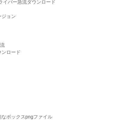
タードライバー急流ダウンロード
ージョン
急流
ウンロード
る
なボックスpngファイル