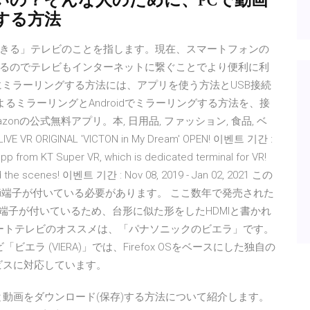
いの？そんな人のために、PCで動画
する方法
きる」テレビのことを指します。現在、スマートフォンの
るのでテレビもインターネットに繋ぐことでより便利に利
にミラーリングする方法には、アプリを使う方法とUSB接続
よるミラーリングとAndroidでミラーリングする方法を、接
nの公式無料アプリ。本, 日用品, ファッション, 食品, ベ
GINAL 'VICTON in My Dream' OPEN! 이벤트 기간 :
pp from KT Super VR, which is dedicated terminal for VR!
nd the scenes! 이벤트 기간 : Nov 08, 2019 - Jan 02, 2021 この
i端子が付いている必要があります。 ここ数年で発売された
I端子が付いているため、台形に似た形をしたHDMIと書かれ
スマートテレビのオススメは、「パナソニックのビエラ」です。
「ビエラ (VIERA)」では、Firefox OSをベースにした独自の
ビスに対応しています。
で字幕ごと動画をダウンロード(保存)する方法について紹介します。