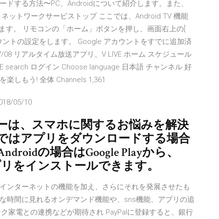
ードする方法〜PC、Androidについて紹介します。また、
ネットワークサービストップ ここでは、Android TV 機能
案内します。 リモコンの「ホーム」ボタンを押し、画面右上の[
カウントの設定をします。 Google アカウントをすでに追加済
0/07/08 リアルタイム放送アプリ、V LIVE ホーム スケジュール
E search ログイン Choose language 日本語 チャンネル 好
! 全体 Channels 1,361
018/05/10
ーは、スマホに関するお悩みを解決
ではアプリをダウンロードする場合
oidの場合はGoogle Playから、
からアプリをインストールできます。
インターネットの機能を加え、さらにそれを発展させたも
な時間に見れるオンデマンド機能や、sns機能、アプリの追
家電との連携などが期待され PayPalに登録すると、銀行