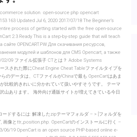
-commerce solution. open-source php opencart
53 163 Updated Jul 6, 2020 2017/07/18 The Beginner's
entire process of getting started with the free open-source
Cart 2.3 Ready This is a step-by-step guide that will teach
а сайте OPENCART.PW Для скачивания ресурсов,
ранения модулей и шаблонов для CMS Opencart, а также
2006/02/09 ファイル拡張子 CTとは？ Adobe Systems
リリースされた際にCheat Engine Cheat Tableファイルタイプを
データは、CTファイルがChinaで最も OpenCartはあま
Cが比較的きれいに分かれていて扱いやすそうです。 テーマ
沢山あります。 海外向け通販サイトが増えてきている今日
ロードするには: 解凍したzipテーマフォルダ – > [フォルダを
 画像とttr_position.php. OpenCartのインストールに行く –
OpenCart is an open source PHP-based online e-