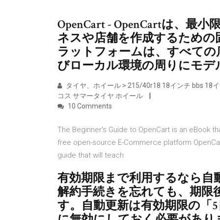
OpenCart - OpenCar
ネスや店舗を作成するための
ラットフォームは、すべての
びローカル環境の周りにモデ
タイヤ、ホイール > 215/40r18 18インチ bbs 18インチ bb
コス サマータイヤ ホイール
10 Comments
The Beginner's Guide to OpenCart is an eBook tha
free open-source E-Commerce platform OpenCart (
guide that will teach
有効期限まで利用するなら自
解約手続きを忘れても、期限
す。自動更新は有効期限の「
に無効にしておく必要があり