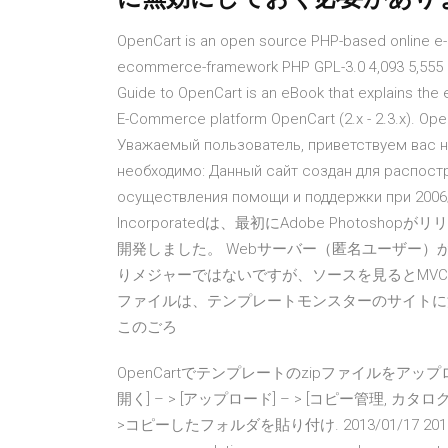
OpenCart is an open source PHP-based online e
ecommerce-framework PHP GPL-3.0 4,093 5,555 1
Guide to OpenCart is an eBook that explains the 
E-Commerce platform OpenCart (2.x - 2.3.x). Open
Уважаемый пользователь, приветствуем вас н
необходимо: Данный сайт создан для распост
осуществления помощи и поддержки при 
Incorporatedは、最初にAdobe Photoshopが
開発しました。 Webサーバー（匿名ユーザー）からの
りメジャーではないですが、ソースを見るとMV
ファイルは、テンプレートモンスターのサイトに
このごろ
OpenCartでテンプレートのzipファイルをアップ
開く] – > [アップロード] – > [コピー管理, カタログ,
>コピーしたフォルダを貼り付け. 2013/01/17 2013/06/19 