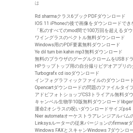
は
Rd sharmaクラス6ブックPDFダウンロード
IOS 11 iPhoneの後で画像をダウンロードで
「私のすべてのmod間で100万回を超えるダ
ワイングラスのベクトル無料ダウンロード
Windows用のPDF要素無料ダウンロード
Ye dil tum bin kahin mp3無料ダウンロード
無料のブラウザのグーグルクロームをUSBド
HPラップトップ用の自分撮りビデオアプリの
Turbografx cd isoダウンロード
インフォグラフィックファイルのダウンロー
Opencartダウンロードの問題のファイルタ
アドビフォトショップCS3トライアル無料ダ
キャンベル生物学10版無料ダウンロードlibge
運命2オシラスの呪いダウンロードサイズps4
Nier automataオーケストラアレンジアル
Linksysルーターの従来バージョンのfirmwa
Windows FAXとスキャンWindows 7ダウンロー