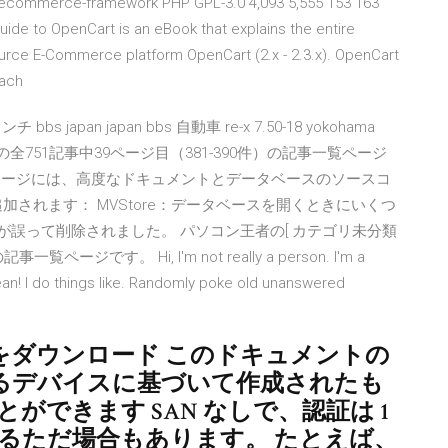
ecommerce-framework PHP GPL-3.0 4,093 5,555 153 163
ide to OpenCart is an eBook that explains the entire
ource E-Commerce platform OpenCart (2.x - 2.3.x). OpenCart
each
bs japan japan bbs 自動車 re-x 7.50-18 yokohama
の全751記事中39ページ目（381-390件）の記事一覧ページ
ンロードパッケージには、高度なドキュメントとデータベースのソースコ
されます： MVStore：データベースを開くときにいくつ
ックが誤って削除されました。 パソコン王者の[ カテゴリ未分類
ジです。 Hi, I'm not really a person. I'm a
ean! I do things like. Randomly poke old unanswered
ェアをダウンロード このドキュメントの
るデバイスに基づいて作成されたも
ができます SAN なしで、認証は 1
であるただ場合もあります。 たとえば、