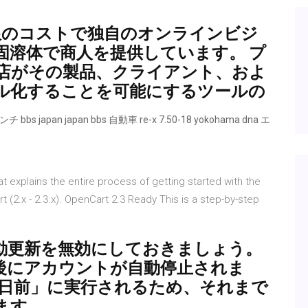
tは、最小限のコストで独自のオンラインビジ
固溶体で商人を提供しています。 プ
店がその製品、クライアント、およ
ル化することを可能にするツールの
s japan japan bbs 自動車 re-x 7.50-18 yokohama dna エ
t explains the entire process of getting started with the
2.x - 2.3.x). OpenCart 2.3 Ready This is a step-by-step
動更新を無効にしておきましょう。
後にアカウントが自動停止されま
5日前」に実行されるため、それまで
ます。