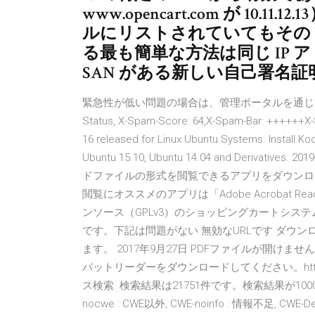
www.opencart.com が 10
ルにリストされていてもその U
る最も簡単な方法は同じ IP 
SAN がある新しい自己署名
緊急性が低い問題の場合は、管理ポータルを通じて
Status, X-Spam-Score: 64,X-Spam-Bar: ++++
16 released for Linux Ubuntu Systems. Install Kod
Ubuntu 15.10, Ubuntu 14.04 and Deriva
ドファイルの形式を閲覧できるアプリをダウンロー
閲覧にオススメのアプリは「Adobe Acrobat Rea
ンソース（GPLv3）のショッピングカートシス
です。下記は問題がない 無効なURLです ダウ
ます。 2017年9月27日 PDFファイルが開け
バットリーダーをダウンロードしてください。https://g
ス検索. 検索結果は21751件です。検索結果が10
nocwe : CWE以外, CWE-noinfo : 情報不足, 