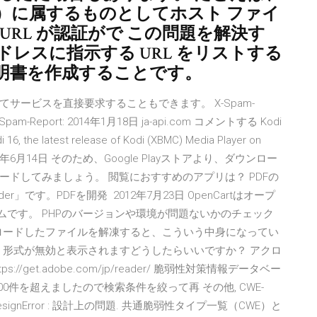
.11.12.13）に属するものとしてホスト ファイ
RL が認証がで この問題を解決す
アドレスに指示する URL をリストする
証明書を作成することです。
サービスを直接要求することもできます。 X-Spam-
++X-Spam-Report: 2014年1月18日 ja-api.com コメントする Kodi
i 16, the latest release of Kodi (XBMC) Media Player on
tives. 2019年6月14日 そのため、Google Playストアより、ダウンロー
ドしてみましょう。 閲覧におすすめのアプリは？ PDFの
der」です。PDFを開発 2012年7月23日 OpenCartはオープ
テムです。 PHPのバージョンや環境が問題ないかのチェック
ンロードしたファイルを解凍すると、こういう中身になってい
ません 形式が無効と表示されますどうしたらいいですか？ アクロ
et.adobe.com/jp/reader/ 脆弱性対策情報データベー
000件を超えましたので検索条件を絞って再 その他, CWE-
CWE-DesignError : 設計上の問題. 共通脆弱性タイプ一覧（CWE）と