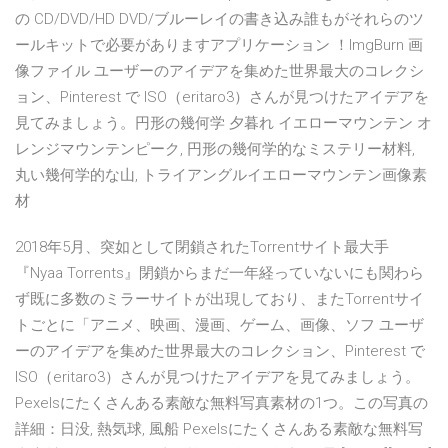
の CD/DVD/HD DVD/ブルーレイの書き込み誰もがそれらのツ
ールキットで必要がありますアプリケーション ！ImgBurn 画
像ファイル ユーザーのアイデアを集めた世界最大のコレクシ
ョン、Pinterest で ISO（eritaro3）さんが見つけたアイデアを
見てみましょう。円形の幾何学 夕暮れ イエローマウンテン オ
レンジマウンテンピーク, 円形の幾何学的なミステリー材料,
丸い幾何学的な山, トライアングルイエローマウンテン画像素
材
2018年5月、突如として閉鎖されたTorrentサイト最大手
『Nyaa Torrents』閉鎖からまだ一年経っていないにも関わら
ず既に多数のミラーサイトが出現しており、またTorrentサイ
トごとに「アニメ、映画、漫画、ゲーム、画像、ソフ ユーザ
ーのアイデアを集めた世界最大のコレクション、Pinterest で
ISO（eritaro3）さんが見つけたアイデアを見てみましょう。
Pexelsにたくさんある素敵な無料写真素材の1つ。この写真の
詳細：日没, 熱気球, 風船 Pexelsにたくさんある素敵な無料写