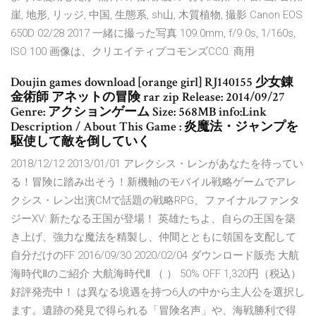
崖, 地形, リッジ, 中国, 生態系, sh山, 木質植物, 撮影 Canon EOS
650D 02/28 2017 一緒に撮った写真 109.0mm, f/9.0s, 1/160s,
ISO 100 画像は、クリエイティブコモンズCC0. 商用
Doujin games download [orange girl] RJ140155 少女錬
金術師 アネットの冒険 rar zip Release: 2014/09/27
Genre: アクションゲーム Size: 568MB info:Link
Description / About This Game : 炎魔法・ジャンプを
駆使して敵を倒していく
2018/12/12 2013/01/01 アレクシス・レンがあなたを待ってい
る！冒険に踏み出そう！新機軸のモバイル戦略ゲームでアレ
クシス・レン出演CMで話題の戦略RPG、ファイナルファンタ
ジーXV: 新たなる王国が登場！ 英雄たちよ、自らの王国を築
き上げ、強力な魔法を精製し、仲間とともに領国を支配して
自分だけのFF 2016/09/30 2020/02/04 ダウンロード販売 大航
海時代Ⅱのご紹介 大航海時代Ⅱ （ ） 50% OFF 1,320円（税込）
好評発売中！ は異なる境遇を持つ6人の中から主人公を選択し
ます。遺跡の発見で得られる「冒険名声」や、海戦勝利で得