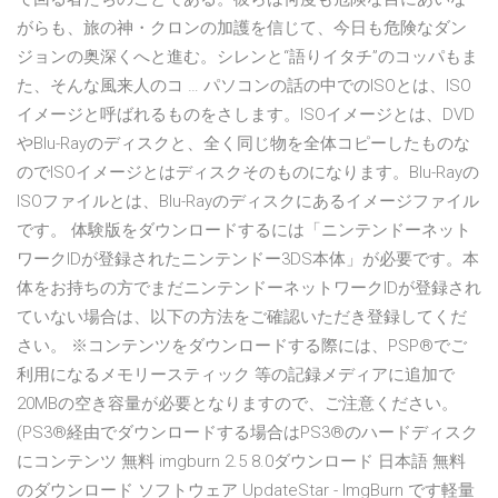
がらも、旅の神・クロンの加護を信じて、今日も危険なダン
ジョンの奥深くへと進む。シレンと“語りイタチ”のコッパもま
た、そんな風来人のコ … パソコンの話の中でのISOとは、ISO
イメージと呼ばれるものをさします。ISOイメージとは、DVD
やBlu-Rayのディスクと、全く同じ物を全体コピーしたものな
のでISOイメージとはディスクそのものになります。Blu-Rayの
ISOファイルとは、Blu-Rayのディスクにあるイメージファイル
です。 体験版をダウンロードするには「ニンテンドーネット
ワークIDが登録されたニンテンドー3DS本体」が必要です。本
体をお持ちの方でまだニンテンドーネットワークIDが登録され
ていない場合は、以下の方法をご確認いただき登録してくだ
さい。 ※コンテンツをダウンロードする際には、PSP®でご
利用になるメモリースティック 等の記録メディアに追加で
20MBの空き容量が必要となりますので、ご注意ください。
(PS3®経由でダウンロードする場合はPS3®のハードディスク
にコンテンツ 無料 imgburn 2.5 8.0ダウンロード 日本語 無料
のダウンロード ソフトウェア UpdateStar - ImgBurn です軽量