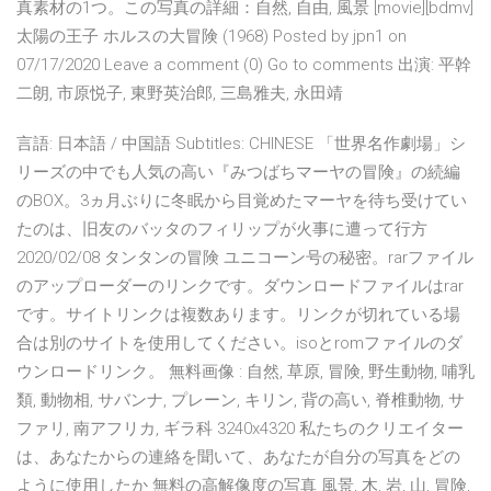
真素材の1つ。この写真の詳細：自然, 自由, 風景 [movie][bdmv]
太陽の王子 ホルスの大冒険 (1968) Posted by jpn1 on
07/17/2020 Leave a comment (0) Go to comments 出演: 平幹
二朗, 市原悦子, 東野英治郎, 三島雅夫, 永田靖
言語: 日本語 / 中国語 Subtitles: CHINESE 「世界名作劇場」シ
リーズの中でも人気の高い『みつばちマーヤの冒険』の続編
のBOX。3ヵ月ぶりに冬眠から目覚めたマーヤを待ち受けてい
たのは、旧友のバッタのフィリップが火事に遭って行方
2020/02/08 タンタンの冒険 ユニコーン号の秘密。rarファイル
のアップローダーのリンクです。ダウンロードファイルはrar
です。サイトリンクは複数あります。リンクが切れている場
合は別のサイトを使用してください。isoとromファイルのダ
ウンロードリンク。 無料画像 : 自然, 草原, 冒険, 野生動物, 哺乳
類, 動物相, サバンナ, プレーン, キリン, 背の高い, 脊椎動物, サ
ファリ, 南アフリカ, ギラ科 3240x4320 私たちのクリエイター
は、あなたからの連絡を聞いて、あなたが自分の写真をどの
ように使用したか 無料の高解像度の写真 風景, 木, 岩, 山, 冒険,