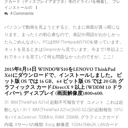
クカード（ディスプレイアダプタ）等のドライバを検索し、プレ
インストールの
4 Comments
パソコンで動画を見ようとすると、たまに画面が真っ暗にな
ります。まったくの初心者なので、表記や用語がおかしかっ
たらごめんなさい。PCはIBM ThinkpadのT60を使っています。
ネットを見るときはSleipnirから見ています。今まで1年以上こ
れでネットを見ていて何も問題なかったのですが、ここ1
2015年8月14日 WINDOWS10をLENOVO ThinkPad
X61にダウンロードで、インストールしました。 ビ
ット版 OS では 16 GB、64 ビット版 OS では 20 GB; グ
ラフィックス カード:DirectX 9 以上 (WDDM 1.0 ドラ
イバー); ディスプレイ (画面解像度):800×600.
31: IBM [ThinkPad A21e] 起動不可報告です. コメント. これは起
動しない 31-1: IBM [ThinkPad A21e(2655-32J)]の起動報告. CPU:
モバイルCeleron 700MHz, RAM: 256MB, グラフィックカード:
内蔵, Xサーバの種類: Xorg, 解像度: 1024x768x24, LANカード: