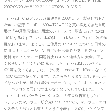
ライバー Windows XP/2000用 (ATI Mobility RADEON/FireGL)
2007/09/20 Ver.8.133.2.1.1.1-070206a-043154C
ThinkPad T61p(6459-5BJ) 最終更新2008/5/13 →製品仕様 PC
Watchの記事
ThinkPad 600→T23→T42と買い換えてきた自宅
用の「A4薄型高性能」用途のシリーズは、順当に行けば次は
T61になるはずでした。 私のは、ThinkPad s30ですが、次の項
目があります。 ようこそ ご使用の ThinkPad について 日常の
使用 コミュニケーション 自宅や外出先での使用 拡張 保守と
更新 セキュリティー 問題解決 IBM への連絡方法 安全に正し
くお使いいただくために 私も、IBM ThinkPadは600EやT42、
X31等を使ってきました。 その後、Lenovo ThinkPadになって
T60やX200を使っています。 ここらあたりまでは7段キーボー
ドなんですが、最近は6段キーボードになってしまい、他のノ
ードパソコンと同じでつまらなくなってしまいました。 IBM
ThinkPad T60 バッテリー. Blue Coatの年央報告書をもとに、
ベテランのマルウェア研究家Chris Larsenが、マルウェアエコ
システムの形状と影響力の大きさを表す、気の利いたインフ