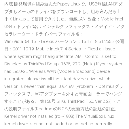
内蔵 開発環境を組み込んだPuppy-Linuxで、USB無線LANアダ
プタもメーカのドライバをダウンロードし、組み込んだら上
手くLinkUpして使用できました。無線LAN 対象：Mobile Intel
GS45; ドライバ名：インテルグラフィックス・メディア・アク
セラレーター・ドライバー; ファイル名：
Win7Vista_64_151718.exe; バージョン：15.17.18.64.2555; 公開
日：2011-10-19. Mobile Intel(R) 4 Series ・Fixed an issue
where system might hang after Intel AMT Control is set to
Disabled by ThinkPad Setup. 1675, 20.2. (Note) If your system
has L850-GL Wireless WAN (Mobile Broadband) device
integrated, please install the latest device driver which
version is newer than equal 0.9.4.89. [Problem ・Optimusグラ
フィックスで、ACアダプターを外すと青画面エラーでハング
することがある。 第158号 BHG, ThinkPad T60, Ver.2.27, ・こ
の説明ファイル(Readme)のBIOSの更新方法の記述の訂正。
Kernel driver not installed (rc=-1908) The VirtualBox Linux
kernel driver is either not loaded or not set up correctly.