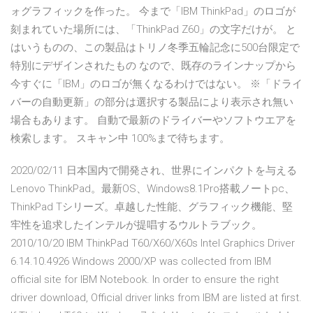
ォグラフィックを作った。 今まで「IBM ThinkPad」のロゴが
刻まれていた場所には、「ThinkPad Z60」の文字だけが。 と
はいうものの、この製品はトリノ冬季五輪記念に500台限定で
特別にデザインされたもの なので、既存のラインナップから
今すぐに「IBM」のロゴが無くなるわけではない。 ※「ドライ
バーの自動更新」の部分は選択する製品により表示され無い
場合もあります。 自動で最新のドライバーやソフトウエアを
検索します。 スキャン中 100%まで待ちます。
2020/02/11 日本国内で開発され、世界にインパクトを与える
Lenovo ThinkPad。最新OS、Windows8.1Pro搭載ノートpc、
ThinkPad Tシリーズ。卓越した性能、グラフィック機能、堅
牢性を追求したインテルが提唱するウルトラブック。
2010/10/20 IBM ThinkPad T60/X60/X60s Intel Graphics Driver
6.14.10.4926 Windows 2000/XP was collected from IBM
official site for IBM Notebook. In order to ensure the right
driver download, Official driver links from IBM are listed at first.