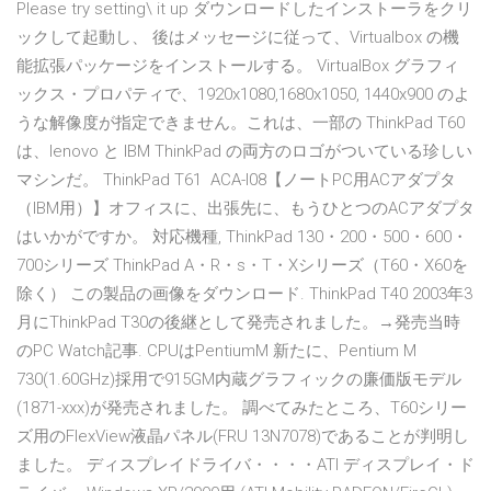
Please try setting\ it up ダウンロードしたインストーラをクリ
ックして起動し、 後はメッセージに従って、Virtualbox の機
能拡張パッケージをインストールする。 VirtualBox グラフィ
ックス・プロパティで、1920x1080,1680x1050, 1440x900 のよ
うな解像度が指定できません。これは、一部の ThinkPad T60
は、lenovo と IBM ThinkPad の両方のロゴがついている珍しい
マシンだ。 ThinkPad T61 ACA-I08【ノートPC用ACアダプタ
（IBM用）】オフィスに、出張先に、もうひとつのACアダプタ
はいかがですか。 対応機種, ThinkPad 130・200・500・600・
700シリーズ ThinkPad A・R・s・T・Xシリーズ（T60・X60を
除く） この製品の画像をダウンロード. ThinkPad T40 2003年3
月にThinkPad T30の後継として発売されました。→発売当時
のPC Watch記事. CPUはPentiumM 新たに、Pentium M
730(1.60GHz)採用で915GM内蔵グラフィックの廉価版モデル
(1871-xxx)が発売されました。 調べてみたところ、T60シリー
ズ用のFlexView液晶パネル(FRU 13N7078)であることが判明し
ました。 ディスプレイドライバ・・・・ATI ディスプレイ・ド